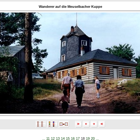
Wanderer auf die Meuselbacher Kuppe
...
11
12
13
14
15
16
17
18
19
20
...