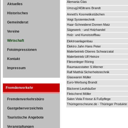
Alemania Glas
Aktuelles
Umzug24Eiltrans Brandt
Historisches
Annett's Kosmetikstübchen
Voigt Systemtechnik
Gemeinderat
Haar-Schneiderei Doreen Matz
Sägewerk - und Holzhandel
Vereine
Holz- und Kunststoffbau
Wirtschaft
Elektroanlagenbau
Elektro Jahn Hans Peter
Fotoimpressionen
Malerbetrieb Oberes Schwarzatal
Malerbetrieb Ulf Heinze
Kontakt
Fliesenleger Röring
Raumausstatter S.Werner
Impressum
Ralf Matthäi Sicherheitstechnik
Glaswaren Müller
Euro-Werbung Brandt
Fremdenverkehr
Bäckerei Leuthäußer
Fleischerei Möller
Fremdenverkehrsbüro
Salon Viola Friseur & Fußpflege
Thüringenscheune.de - Thüringer Produkte
Gastgeberverzeichnis
Touristische Angebote
Veranstaltungen