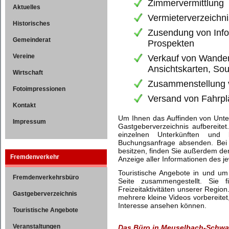
Zimmervermittlung
Aktuelles
Vermieterverzeichni
Historisches
Zusendung von Info
Gemeinderat
Prospekten
Vereine
Verkauf von Wander
Ansichtskarten, So
Wirtschaft
Zusammenstellung 
Fotoimpressionen
Versand von Fahrp
Kontakt
Um Ihnen das Auffinden von Unter
Impressum
Gastgeberverzeichnis aufbereitet.
einzelnen Unterkünften und
Buchungsanfrage absenden. Bei 
besitzen, finden Sie außerdem d
Fremdenverkehr
Anzeige aller Informationen des j
Touristische Angebote in und um
Fremdenverkehrsbüro
Seite zusammengestellt. Sie 
Freizeitaktivitäten unserer Regi
Gastgeberverzeichnis
mehrere kleine Videos vorbereite
Interesse ansehen können.
Touristische Angebote
Veranstaltungen
Das Büro in Meuselbach-Schwar