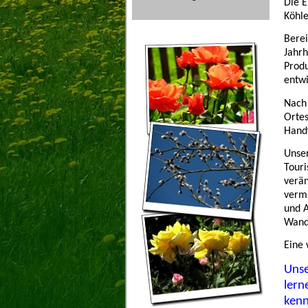
Die E
Köhle
Berei
Jahrh
Produ
entwi
Nach 
Ortes
Hand
Unser
Touri
verän
vermi
und 
Wand
Eine 
Unse
lern
kenn