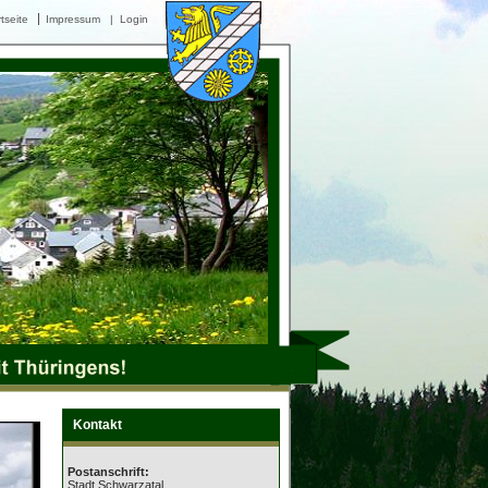
tseite
Impressum
|
Login
Kontakt
Postanschrift:
Stadt Schwarzatal