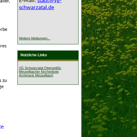
E-Mail:
stadt@vg-
ller,
schwarzatal.de
erbe
Weitere Meldungen...
eres
Nützliche Links
VG Schwarzatal Oberweißb.
Meuselbacher Kirchenbote
Arztpraxis Meuselbach
s zu
ge
te