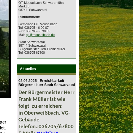
OT Meuselbach-Schwarzmühle
Markt 5
98744 Schwarzatal
Rufnummern:
Gemeinde OT Meuselbach
Tel: 036705 - 6 00 07
Fax: 036705 - 6 38 85
Mail:
ga@meuselbach.de
Stadt Schwarzatal
98744 Schwarzatal
Bürgermeister Herr Frank Müller
Tel. 036705 67800
Aktuelles
02.06.2025 - Erreichbarkeit
Bürgermeister Stadt Schwarzatal
Der Bürgermeister Herr
Frank Müller ist wie
folgt zu erreichen:
in Oberweißbach, VG-
Gebäude
nger
Telefon.:036705/67800
et.