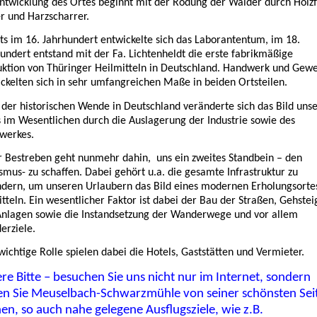
ntwicklung des Ortes beginnt mit der Rodung der Wälder durch Holzfä
r und Harzscharrer.
ts im 16. Jahrhundert entwickelte sich das Laborantentum, im 18.
undert entstand mit der Fa. Lichtenheldt die erste fabrikmäßige
ktion von Thüringer Heilmitteln in Deutschland. Handwerk und Gew
ckelten sich in sehr umfangreichen Maße in beiden Ortsteilen.
der historischen Wende in Deutschland veränderte sich das Bild uns
 im Wesentlichen durch die Auslagerung der Industrie sowie des
werkes.
 Bestreben geht nunmehr dahin, uns ein zweites Standbein – den
smus- zu schaffen. Dabei gehört u.a. die gesamte Infrastruktur zu
dern, um unseren Urlaubern das Bild eines modernen Erholungsorte
tteln. Ein wesentlicher Faktor ist dabei der Bau der Straßen, Gehstei
Anlagen sowie die Instandsetzung der Wanderwege und vor allem
erziele.
wichtige Rolle spielen dabei die Hotels, Gaststätten und Vermieter.
re Bitte – besuchen Sie uns nicht nur im Internet, sondern
en Sie Meuselbach-Schwarzmühle von seiner schönsten Sei
en, so auch nahe gelegene Ausflugsziele, wie z.B.