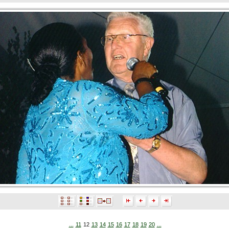
...
11
12
13
14
15
16
17
18
19
20
...