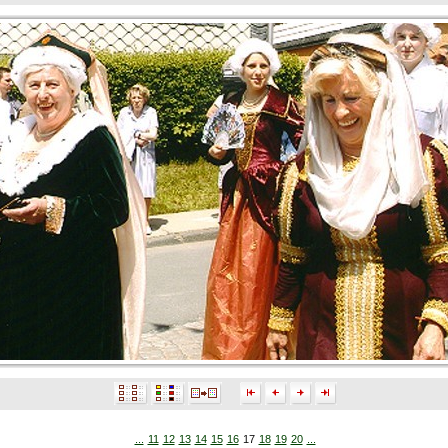
...
11
12
13
14
15
16
17
18
19
20
...